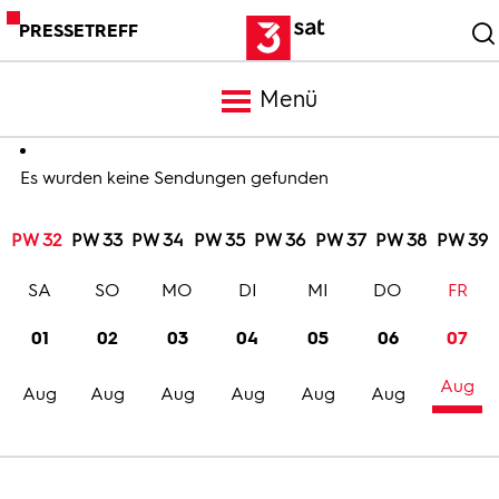
PRESSETREFF
Menü
Meldungen
Es wurden keine Sendungen gefunden
PW 32
PW 33
PW 34
PW 35
PW 36
PW 37
PW 38
PW 39
Programm
SA
SO
MO
DI
MI
DO
FR
Mediathek
01
02
03
04
05
06
07
Aug
Trailer
Aug
Aug
Aug
Aug
Aug
Aug
Bilder