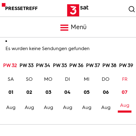
PRESSETREFF
Menü
Meldungen
Es wurden keine Sendungen gefunden
PW 32
PW 33
PW 34
PW 35
PW 36
PW 37
PW 38
PW 39
Programm
SA
SO
MO
DI
MI
DO
FR
Mediathek
01
02
03
04
05
06
07
Aug
Trailer
Aug
Aug
Aug
Aug
Aug
Aug
Bilder