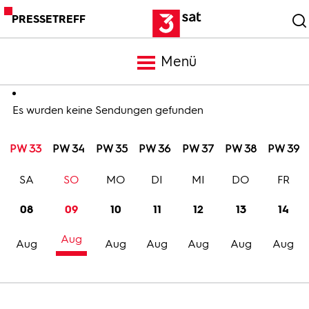
PRESSETREFF
Menü
Meldungen
Es wurden keine Sendungen gefunden
PW 33
PW 34
PW 35
PW 36
PW 37
PW 38
PW 39
Programm
SA
SO
MO
DI
MI
DO
FR
Mediathek
08
09
10
11
12
13
14
Aug
Trailer
Aug
Aug
Aug
Aug
Aug
Aug
Bilder