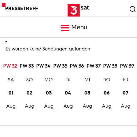
PRESSETREFF
Menü
Meldungen
Es wurden keine Sendungen gefunden
PW 32
PW 33
PW 34
PW 35
PW 36
PW 37
PW 38
PW 39
Programm
SA
SO
MO
DI
MI
DO
FR
Mediathek
01
02
03
04
05
06
07
Aug
Aug
Aug
Aug
Aug
Aug
Aug
Trailer
Bilder