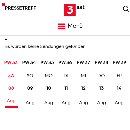
PRESSETREFF
Menü
Meldungen
Es wurden keine Sendungen gefunden
PW 33
PW 34
PW 35
PW 36
PW 37
PW 38
PW 39
Programm
SA
SO
MO
DI
MI
DO
FR
Mediathek
08
09
10
11
12
13
14
Aug
Trailer
Aug
Aug
Aug
Aug
Aug
Aug
Bilder