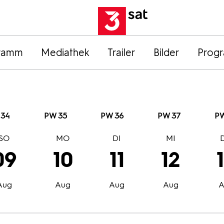
ramm
Mediathek
Trailer
Bilder
Prog
 34
PW 35
PW 36
PW 37
PW
SO
MO
DI
MI
09
10
11
12
Aug
Aug
Aug
Aug
A