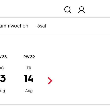
rammwochen
3sat
 38
PW 39
DO
FR
SA
SO
13
14
15
16
Aug
Aug
ug
Aug