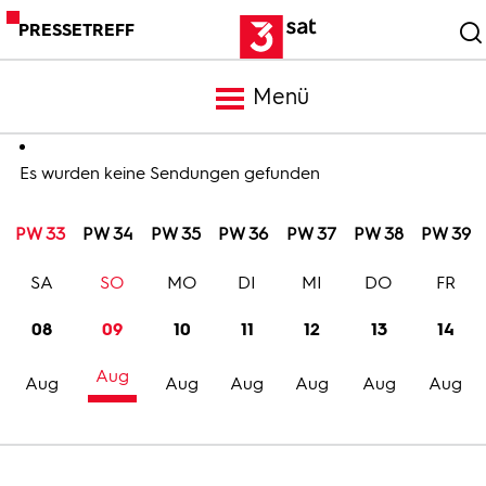
PRESSETREFF
Menü
Meldungen
Es wurden keine Sendungen gefunden
PW 33
PW 34
PW 35
PW 36
PW 37
PW 38
PW 39
Programm
SA
SO
MO
DI
MI
DO
FR
Mediathek
08
09
10
11
12
13
14
Aug
Trailer
Aug
Aug
Aug
Aug
Aug
Aug
Bilder