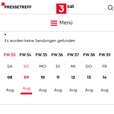
PRESSETREFF
Menü
Meldungen
Es wurden keine Sendungen gefunden
PW 33
PW 34
PW 35
PW 36
PW 37
PW 38
PW 39
Programm
SA
SO
MO
DI
MI
DO
FR
Mediathek
08
09
10
11
12
13
14
Aug
Trailer
Aug
Aug
Aug
Aug
Aug
Aug
Bilder