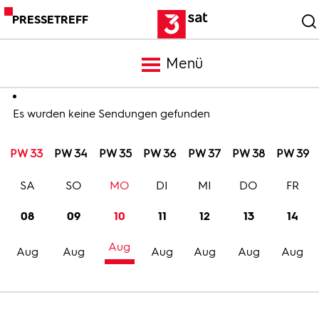
PRESSETREFF
Menü
Meldungen
Es wurden keine Sendungen gefunden
PW 33
PW 34
PW 35
PW 36
PW 37
PW 38
PW 39
Programm
SA
SO
MO
DI
MI
DO
FR
Mediathek
08
09
10
11
12
13
14
Aug
Trailer
Aug
Aug
Aug
Aug
Aug
Aug
Bilder