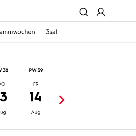
rammwochen
3sat
 38
PW 39
DO
FR
SA
SO
13
14
15
16
Aug
Aug
ug
Aug