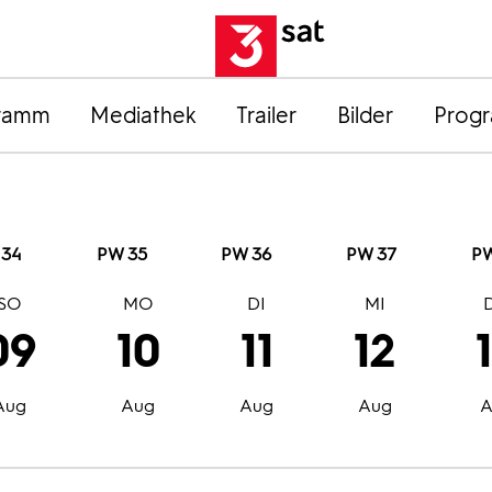
ramm
Mediathek
Trailer
Bilder
Prog
 34
PW 35
PW 36
PW 37
PW
SO
MO
DI
MI
09
10
11
12
Aug
Aug
Aug
Aug
A