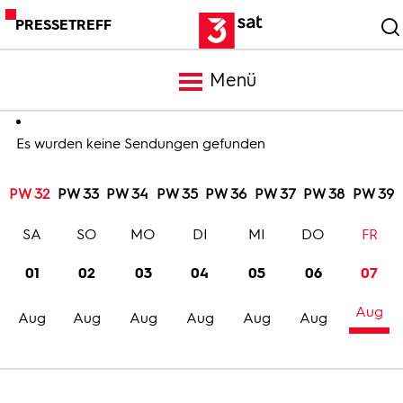
PRESSETREFF
Menü
Meldungen
Es wurden keine Sendungen gefunden
PW 32
PW 33
PW 34
PW 35
PW 36
PW 37
PW 38
PW 39
Programm
SA
SO
MO
DI
MI
DO
FR
Mediathek
01
02
03
04
05
06
07
Aug
Trailer
Aug
Aug
Aug
Aug
Aug
Aug
Bilder