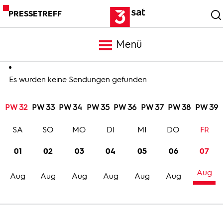
PRESSETREFF
Menü
Meldungen
Es wurden keine Sendungen gefunden
PW 32
PW 33
PW 34
PW 35
PW 36
PW 37
PW 38
PW 39
Programm
SA
SO
MO
DI
MI
DO
FR
Mediathek
01
02
03
04
05
06
07
Aug
Trailer
Aug
Aug
Aug
Aug
Aug
Aug
Bilder