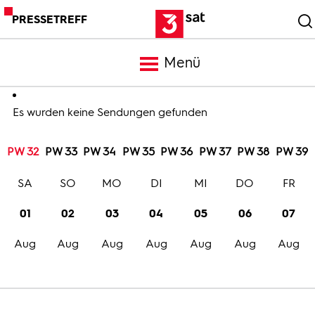
PRESSETREFF
Menü
Meldungen
Es wurden keine Sendungen gefunden
PW 32
PW 33
PW 34
PW 35
PW 36
PW 37
PW 38
PW 39
Programm
SA
SO
MO
DI
MI
DO
FR
Mediathek
01
02
03
04
05
06
07
Aug
Aug
Aug
Aug
Aug
Aug
Aug
Trailer
Bilder