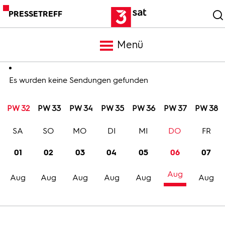
PRESSETREFF
Menü
Meldungen
Es wurden keine Sendungen gefunden
PW 32
PW 33
PW 34
PW 35
PW 36
PW 37
PW 38
Programm
SA
SO
MO
DI
MI
DO
FR
Mediathek
01
02
03
04
05
06
07
Aug
Trailer
Aug
Aug
Aug
Aug
Aug
Aug
Bilder