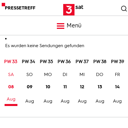
PRESSETREFF
Menü
Meldungen
Es wurden keine Sendungen gefunden
PW 33
PW 34
PW 35
PW 36
PW 37
PW 38
PW 39
Programm
SA
SO
MO
DI
MI
DO
FR
Mediathek
08
09
10
11
12
13
14
Aug
Trailer
Aug
Aug
Aug
Aug
Aug
Aug
Bilder