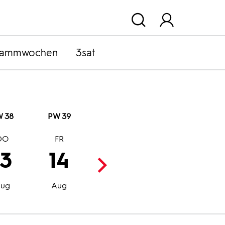
rammwochen
3sat
 38
PW 39
DO
FR
SA
SO
13
14
15
16
Aug
Aug
ug
Aug