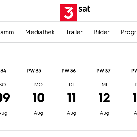
ramm
Mediathek
Trailer
Bilder
Prog
 34
PW 35
PW 36
PW 37
PW
SO
MO
DI
MI
09
10
11
12
Aug
Aug
Aug
Aug
A