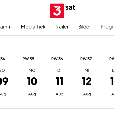
ramm
Mediathek
Trailer
Bilder
Prog
 34
PW 35
PW 36
PW 37
PW
SO
MO
DI
MI
09
10
11
12
Aug
Aug
Aug
Aug
A