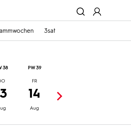
rammwochen
3sat
 38
PW 39
DO
FR
SA
SO
13
14
15
16
Aug
Aug
ug
Aug