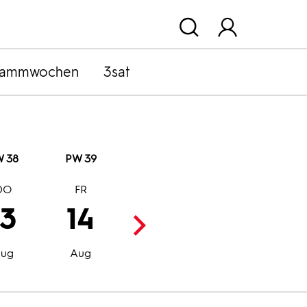
rammwochen
3sat
 38
PW 39
DO
FR
SA
SO
13
14
15
16
Aug
Aug
ug
Aug