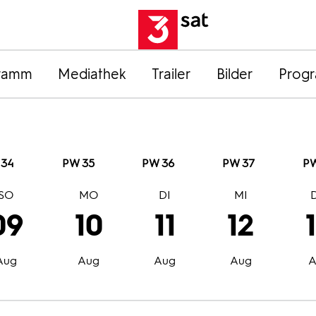
ramm
Mediathek
Trailer
Bilder
Prog
 34
PW 35
PW 36
PW 37
PW
SO
MO
DI
MI
09
10
11
12
Aug
Aug
Aug
Aug
A