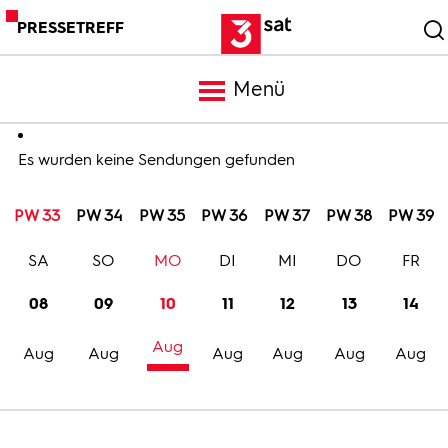
PRESSETREFF
Menü
Meldungen
Es wurden keine Sendungen gefunden
PW 33
PW 34
PW 35
PW 36
PW 37
PW 38
PW 39
Programm
SA
SO
MO
DI
MI
DO
FR
Mediathek
08
09
10
11
12
13
14
Aug
Trailer
Aug
Aug
Aug
Aug
Aug
Aug
Bilder