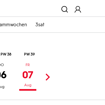
rammwochen
3sat
PW 38
PW 39
DO
FR
SA
SO
06
07
08
09
Aug
Aug
Aug
ug