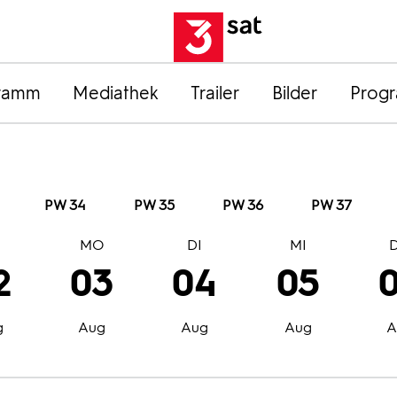
ramm
Mediathek
Trailer
Bilder
Prog
PW 34
PW 35
PW 36
PW 37
O
MO
DI
MI
2
03
04
05
g
Aug
Aug
Aug
A