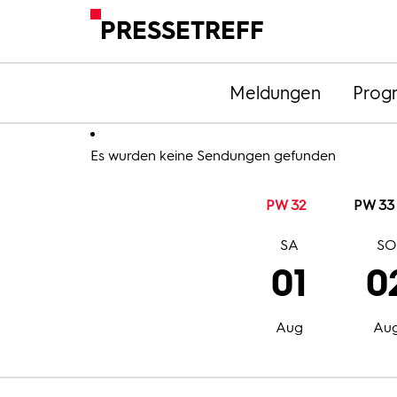
PRESSETREFF
Meldungen
Prog
Es wurden keine Sendungen gefunden
PW 32
PW 33
SA
S
01
0
Aug
Au