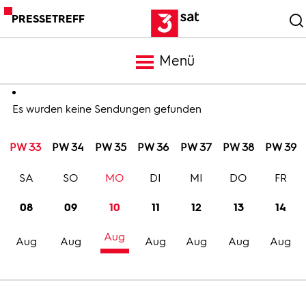
PRESSETREFF
Menü
Meldungen
Es wurden keine Sendungen gefunden
PW 33
PW 34
PW 35
PW 36
PW 37
PW 38
PW 39
Programm
SA
SO
MO
DI
MI
DO
FR
Mediathek
08
09
10
11
12
13
14
Aug
Trailer
Aug
Aug
Aug
Aug
Aug
Aug
Bilder