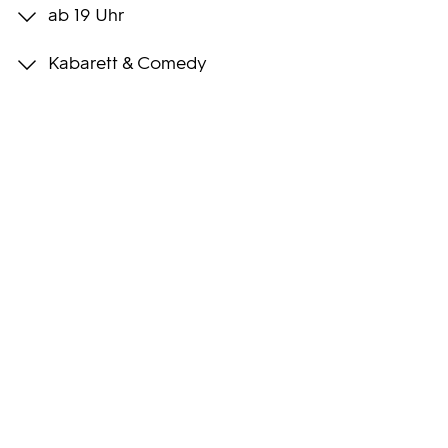
ab 19 Uhr
Programmwochen
Kabarett & Comedy
3sat