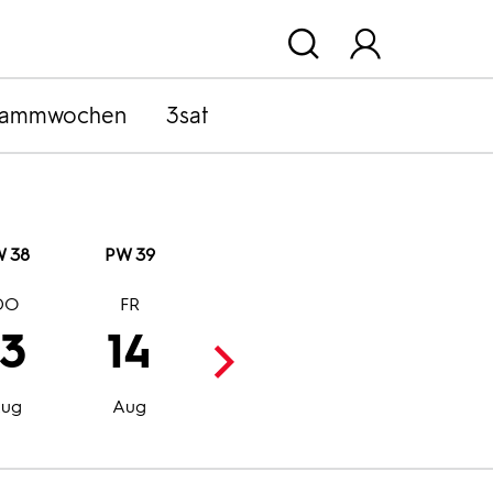
rammwochen
3sat
 38
PW 39
DO
FR
SA
SO
13
14
15
16
Aug
Aug
ug
Aug