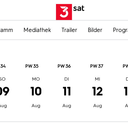
ramm
Mediathek
Trailer
Bilder
Prog
 34
PW 35
PW 36
PW 37
PW
SO
MO
DI
MI
09
10
11
12
Aug
Aug
Aug
Aug
A