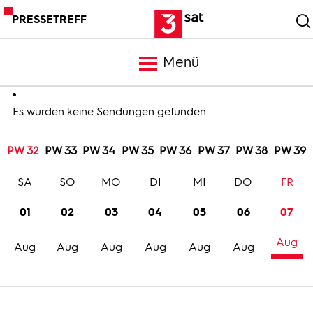
PRESSETREFF
Menü
Meldungen
Es wurden keine Sendungen gefunden
PW 32
PW 33
PW 34
PW 35
PW 36
PW 37
PW 38
PW 39
Programm
SA
SO
MO
DI
MI
DO
FR
Mediathek
01
02
03
04
05
06
07
Aug
Trailer
Aug
Aug
Aug
Aug
Aug
Aug
Bilder