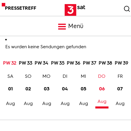
PRESSETREFF
Menü
Meldungen
Es wurden keine Sendungen gefunden
PW 32
PW 33
PW 34
PW 35
PW 36
PW 37
PW 38
PW 39
Programm
SA
SO
MO
DI
MI
DO
FR
Mediathek
01
02
03
04
05
06
07
Aug
Trailer
Aug
Aug
Aug
Aug
Aug
Aug
Bilder