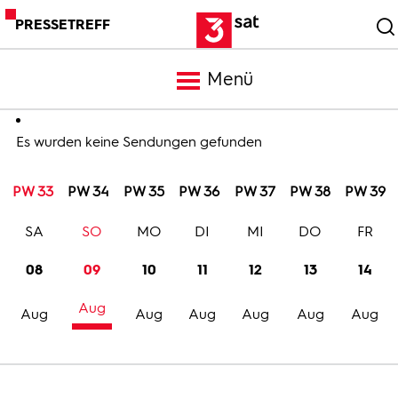
PRESSETREFF
Menü
Meldungen
Es wurden keine Sendungen gefunden
PW 33
PW 34
PW 35
PW 36
PW 37
PW 38
PW 39
Programm
SA
SO
MO
DI
MI
DO
FR
Mediathek
08
09
10
11
12
13
14
Aug
Trailer
Aug
Aug
Aug
Aug
Aug
Aug
Bilder