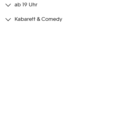
ab 19 Uhr
Programmwochen
Kabarett & Comedy
3sat