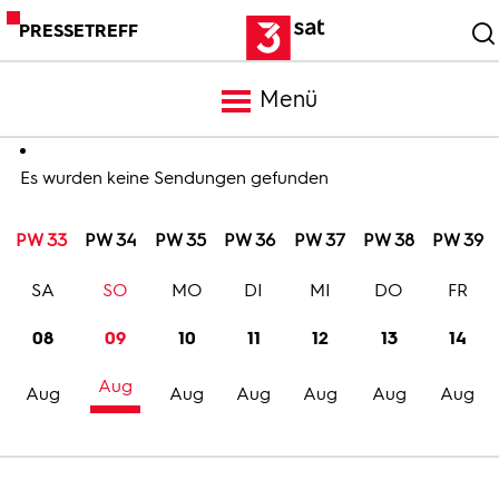
PRESSETREFF
Menü
Meldungen
Es wurden keine Sendungen gefunden
PW 33
PW 34
PW 35
PW 36
PW 37
PW 38
PW 39
Programm
SA
SO
MO
DI
MI
DO
FR
Mediathek
08
09
10
11
12
13
14
Aug
Trailer
Aug
Aug
Aug
Aug
Aug
Aug
Bilder