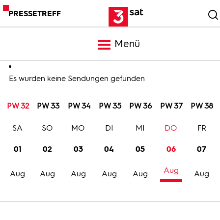
PRESSETREFF
Menü
Meldungen
Es wurden keine Sendungen gefunden
PW 32
PW 33
PW 34
PW 35
PW 36
PW 37
PW 38
Programm
SA
SO
MO
DI
MI
DO
FR
Mediathek
01
02
03
04
05
06
07
Aug
Trailer
Aug
Aug
Aug
Aug
Aug
Aug
Bilder