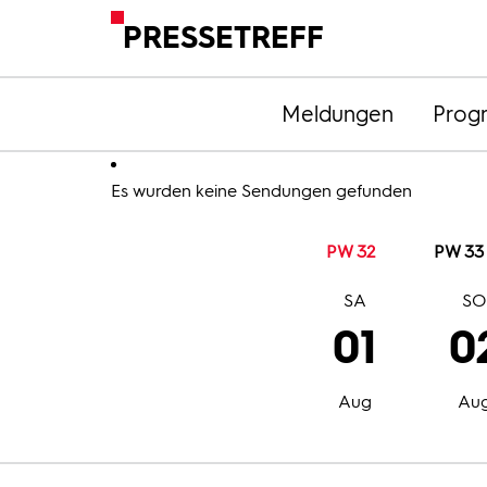
PRESSETREFF
Meldungen
Prog
Es wurden keine Sendungen gefunden
PW 32
PW 33
SA
S
01
0
Aug
Au