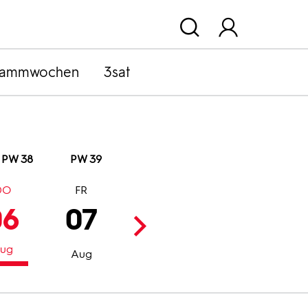
rammwochen
3sat
PW 38
PW 39
DO
FR
SA
SO
06
07
08
09
ug
Aug
Aug
Aug