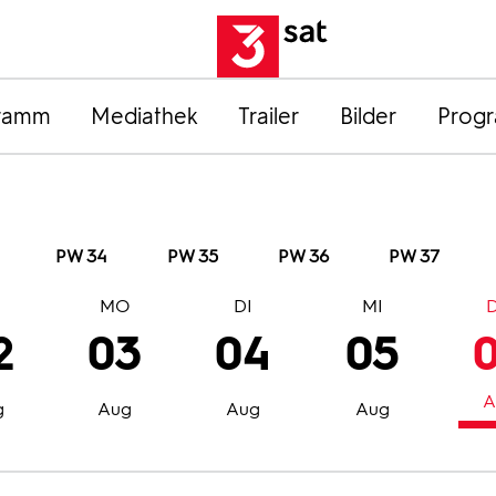
ramm
Mediathek
Trailer
Bilder
Prog
PW 34
PW 35
PW 36
PW 37
O
MO
DI
MI
2
03
04
05
A
g
Aug
Aug
Aug