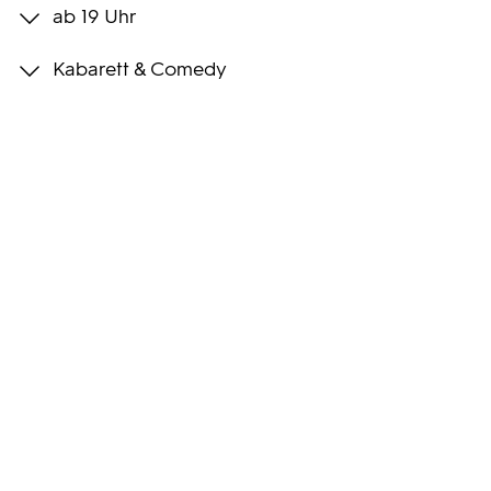
ab 19 Uhr
Programmwochen
Kabarett & Comedy
3sat