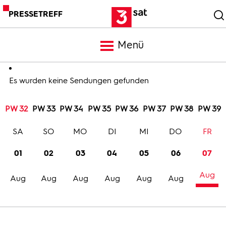
PRESSETREFF
Menü
Meldungen
Es wurden keine Sendungen gefunden
PW 32
PW 33
PW 34
PW 35
PW 36
PW 37
PW 38
PW 39
Programm
SA
SO
MO
DI
MI
DO
FR
Mediathek
01
02
03
04
05
06
07
Aug
Trailer
Aug
Aug
Aug
Aug
Aug
Aug
Bilder