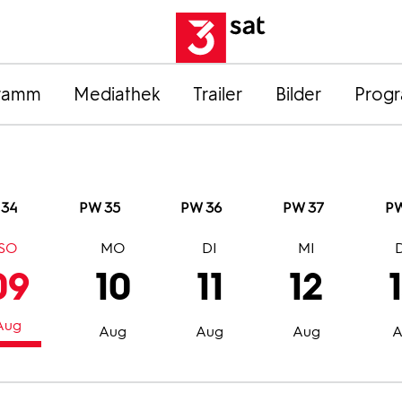
ramm
Mediathek
Trailer
Bilder
Prog
 34
PW 35
PW 36
PW 37
PW
SO
MO
DI
MI
09
10
11
12
Aug
Aug
Aug
Aug
A