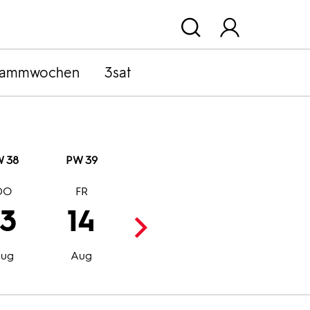
rammwochen
3sat
 38
PW 39
DO
FR
SA
SO
13
14
15
16
Aug
Aug
ug
Aug