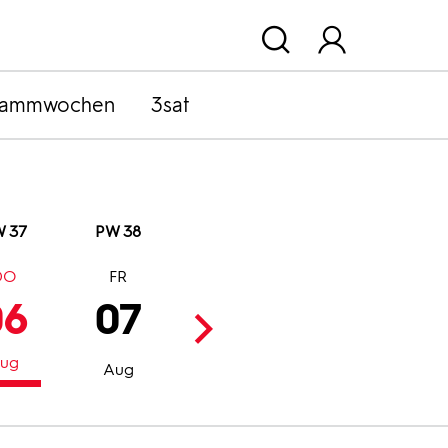
rammwochen
3sat
 37
PW 38
DO
FR
SA
SO
06
07
08
09
ug
Aug
Aug
Aug