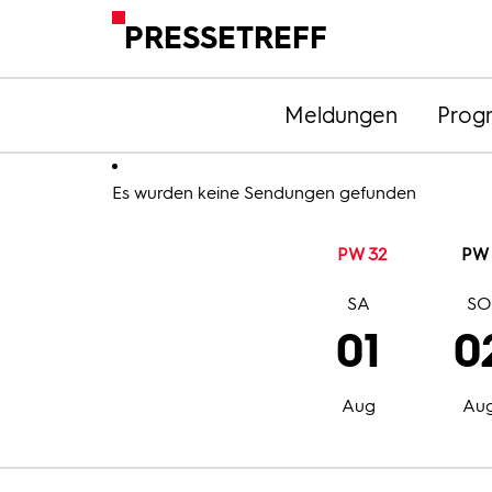
PRESSETREFF
Meldungen
Prog
Es wurden keine Sendungen gefunden
PW 32
PW 
SA
S
01
0
Aug
Au