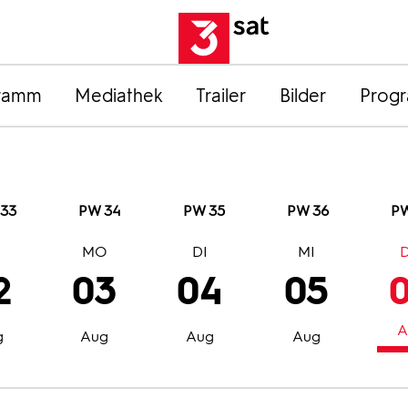
ramm
Mediathek
Trailer
Bilder
Prog
33
PW 34
PW 35
PW 36
PW
O
MO
DI
MI
2
03
04
05
A
g
Aug
Aug
Aug