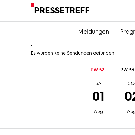
PRESSETREFF
Meldungen
Prog
Es wurden keine Sendungen gefunden
PW 32
PW 33
SA
S
01
0
Aug
Au