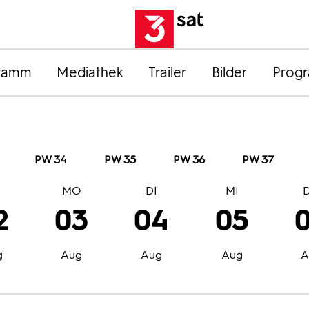
ramm
Mediathek
Trailer
Bilder
Prog
PW 34
PW 35
PW 36
PW 37
O
MO
DI
MI
2
03
04
05
g
Aug
Aug
Aug
A