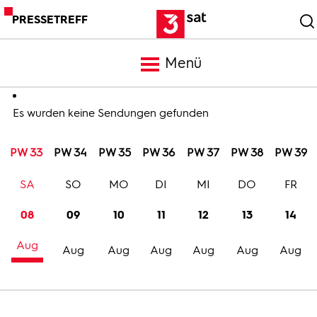
PRESSETREFF
Menü
Meldungen
Es wurden keine Sendungen gefunden
PW 33
PW 34
PW 35
PW 36
PW 37
PW 38
PW 39
Programm
SA
SO
MO
DI
MI
DO
FR
Mediathek
08
09
10
11
12
13
14
Aug
Trailer
Aug
Aug
Aug
Aug
Aug
Aug
Bilder