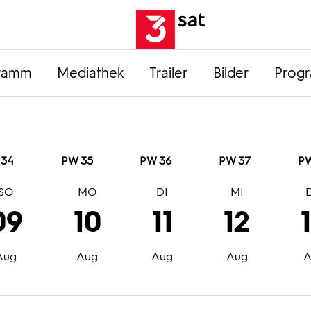
ramm
Mediathek
Trailer
Bilder
Prog
 34
PW 35
PW 36
PW 37
PW
SO
MO
DI
MI
09
10
11
12
Aug
Aug
Aug
Aug
A