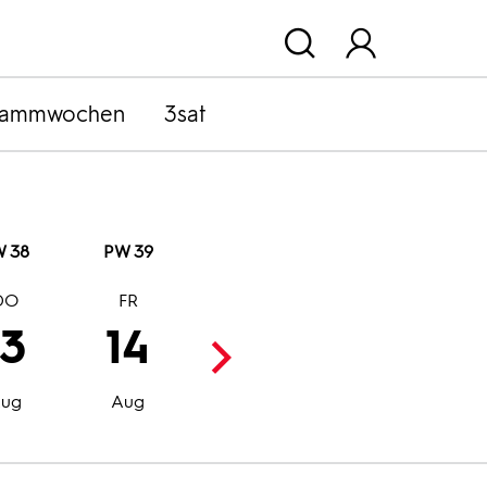
rammwochen
3sat
 38
PW 39
DO
FR
SA
SO
13
14
15
16
Aug
Aug
ug
Aug