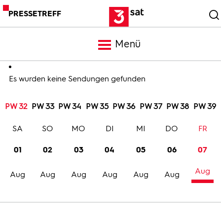
PRESSETREFF
Menü
Meldungen
Es wurden keine Sendungen gefunden
PW 32
PW 33
PW 34
PW 35
PW 36
PW 37
PW 38
PW 39
Programm
SA
SO
MO
DI
MI
DO
FR
Mediathek
01
02
03
04
05
06
07
Aug
Trailer
Aug
Aug
Aug
Aug
Aug
Aug
Bilder