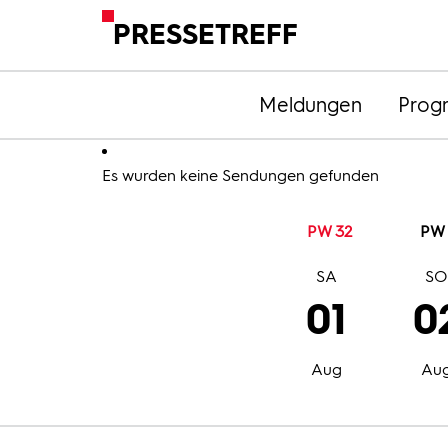
PRESSETREFF
Meldungen
Prog
Es wurden keine Sendungen gefunden
PW 32
PW 
SA
S
01
0
Aug
Au