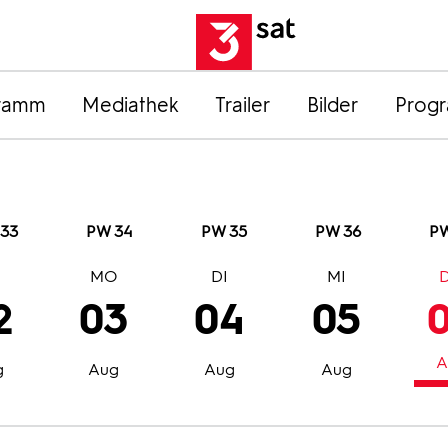
ramm
Mediathek
Trailer
Bilder
Prog
33
PW 34
PW 35
PW 36
PW
O
MO
DI
MI
2
03
04
05
A
g
Aug
Aug
Aug