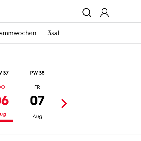
rammwochen
3sat
 37
PW 38
DO
FR
SA
SO
06
07
08
09
ug
Aug
Aug
Aug