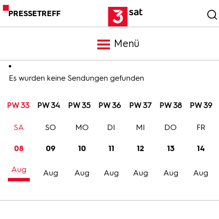
PRESSETREFF
Menü
Meldungen
Es wurden keine Sendungen gefunden
PW 33
PW 34
PW 35
PW 36
PW 37
PW 38
PW 39
Programm
SA
SO
MO
DI
MI
DO
FR
Mediathek
08
09
10
11
12
13
14
Aug
Trailer
Aug
Aug
Aug
Aug
Aug
Aug
Bilder