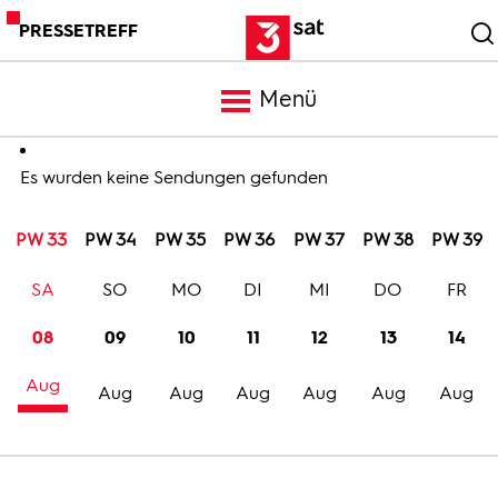
PRESSETREFF
Menü
Meldungen
Es wurden keine Sendungen gefunden
PW 33
PW 34
PW 35
PW 36
PW 37
PW 38
PW 39
Programm
SA
SO
MO
DI
MI
DO
FR
Mediathek
08
09
10
11
12
13
14
Aug
Trailer
Aug
Aug
Aug
Aug
Aug
Aug
Bilder