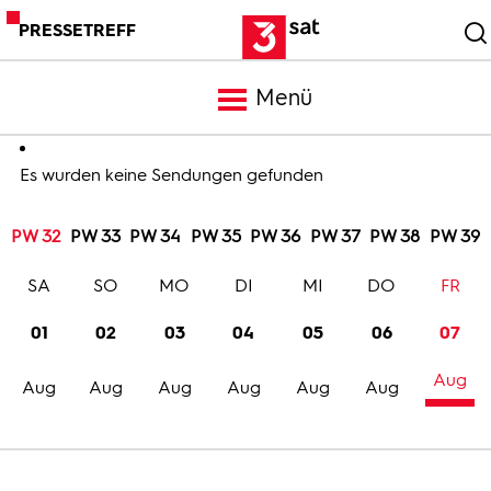
PRESSETREFF
Menü
Meldungen
Es wurden keine Sendungen gefunden
PW 32
PW 33
PW 34
PW 35
PW 36
PW 37
PW 38
PW 39
Programm
SA
SO
MO
DI
MI
DO
FR
Mediathek
01
02
03
04
05
06
07
Aug
Trailer
Aug
Aug
Aug
Aug
Aug
Aug
Bilder