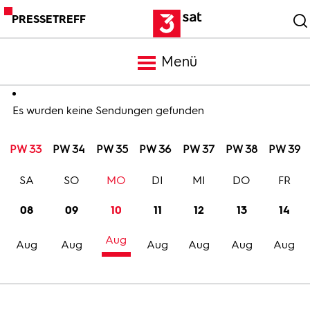
PRESSETREFF
Menü
Meldungen
Es wurden keine Sendungen gefunden
PW 33
PW 34
PW 35
PW 36
PW 37
PW 38
PW 39
Programm
SA
SO
MO
DI
MI
DO
FR
Mediathek
08
09
10
11
12
13
14
Aug
Trailer
Aug
Aug
Aug
Aug
Aug
Aug
Bilder