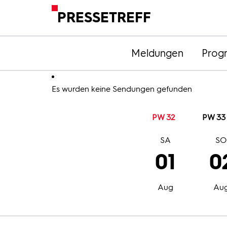
PRESSETREFF
Meldungen
Prog
Es wurden keine Sendungen gefunden
PW 32
PW 33
SA
S
01
0
Aug
Au