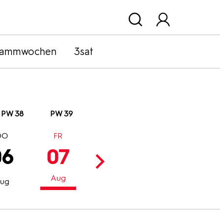
rammwochen
3sat
PW 38
PW 39
DO
FR
SA
SO
06
07
08
09
Aug
Aug
Aug
ug