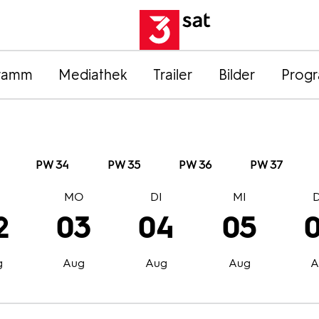
ramm
Mediathek
Trailer
Bilder
Prog
PW 34
PW 35
PW 36
PW 37
O
MO
DI
MI
2
03
04
05
g
Aug
Aug
Aug
A