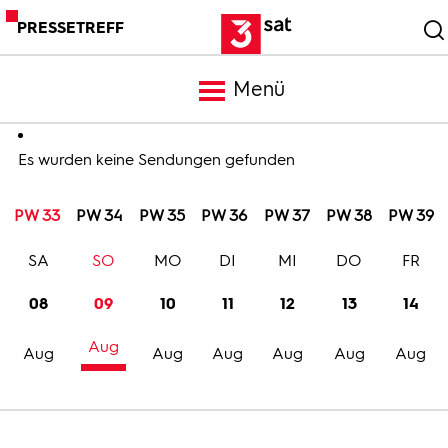
PRESSETREFF
Menü
Meldungen
Es wurden keine Sendungen gefunden
PW 33
PW 34
PW 35
PW 36
PW 37
PW 38
PW 39
Programm
SA
SO
MO
DI
MI
DO
FR
Mediathek
08
09
10
11
12
13
14
Aug
Trailer
Aug
Aug
Aug
Aug
Aug
Aug
Bilder