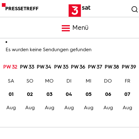
PRESSETREFF
Menü
Meldungen
Es wurden keine Sendungen gefunden
PW 32
PW 33
PW 34
PW 35
PW 36
PW 37
PW 38
PW 39
Programm
SA
SO
MO
DI
MI
DO
FR
Mediathek
01
02
03
04
05
06
07
Aug
Aug
Aug
Aug
Aug
Aug
Aug
Trailer
Bilder