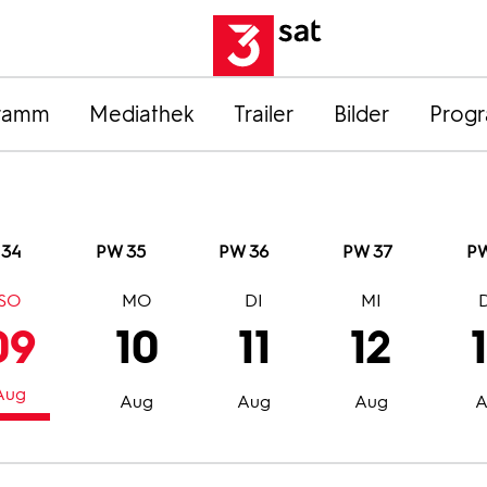
ramm
Mediathek
Trailer
Bilder
Prog
 34
PW 35
PW 36
PW 37
PW
SO
MO
DI
MI
09
10
11
12
Aug
Aug
Aug
Aug
A