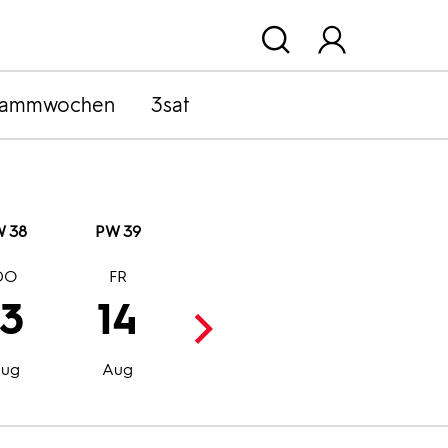
rammwochen
3sat
 38
PW 39
DO
FR
SA
SO
13
14
15
16
Aug
Aug
ug
Aug