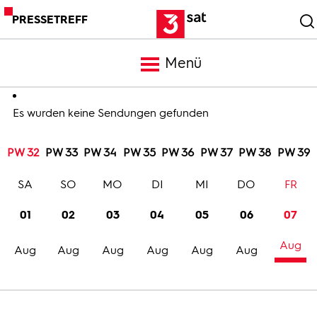
PRESSETREFF
Menü
Meldungen
Es wurden keine Sendungen gefunden
PW 32
PW 33
PW 34
PW 35
PW 36
PW 37
PW 38
PW 39
Programm
SA
SO
MO
DI
MI
DO
FR
Mediathek
01
02
03
04
05
06
07
Aug
Trailer
Aug
Aug
Aug
Aug
Aug
Aug
Bilder