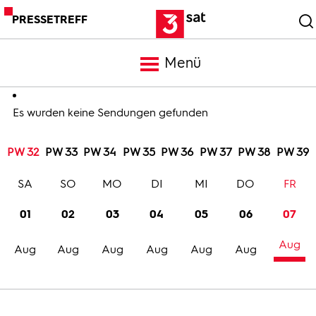
PRESSETREFF
Menü
Meldungen
Es wurden keine Sendungen gefunden
PW 32
PW 33
PW 34
PW 35
PW 36
PW 37
PW 38
PW 39
Programm
SA
SO
MO
DI
MI
DO
FR
Mediathek
01
02
03
04
05
06
07
Aug
Trailer
Aug
Aug
Aug
Aug
Aug
Aug
Bilder