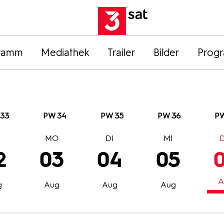
ramm
Mediathek
Trailer
Bilder
Prog
33
PW 34
PW 35
PW 36
PW
O
MO
DI
MI
2
03
04
05
A
g
Aug
Aug
Aug