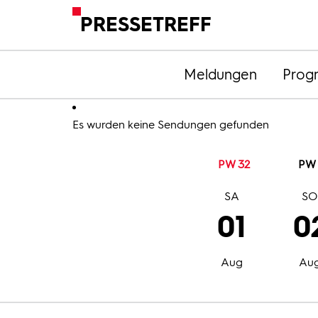
PRESSETREFF
Meldungen
Prog
Es wurden keine Sendungen gefunden
PW 32
PW 
SA
S
01
0
Aug
Au