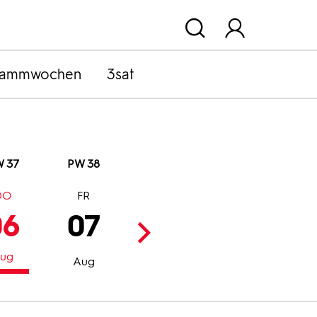
rammwochen
3sat
 37
PW 38
DO
FR
SA
SO
06
07
08
09
ug
Aug
Aug
Aug