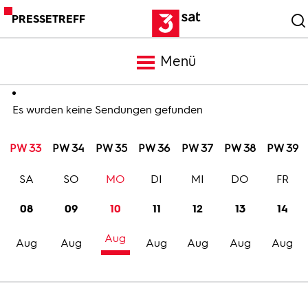
PRESSETREFF
Menü
Meldungen
Es wurden keine Sendungen gefunden
PW 33
PW 34
PW 35
PW 36
PW 37
PW 38
PW 39
Programm
SA
SO
MO
DI
MI
DO
FR
Mediathek
08
09
10
11
12
13
14
Aug
Trailer
Aug
Aug
Aug
Aug
Aug
Aug
Bilder