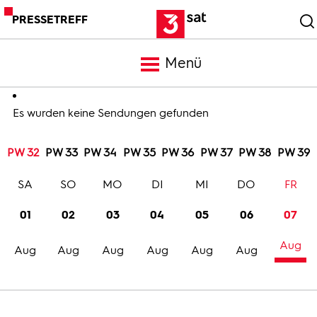
PRESSETREFF
Menü
Meldungen
Es wurden keine Sendungen gefunden
PW 32
PW 33
PW 34
PW 35
PW 36
PW 37
PW 38
PW 39
Programm
SA
SO
MO
DI
MI
DO
FR
Mediathek
01
02
03
04
05
06
07
Aug
Trailer
Aug
Aug
Aug
Aug
Aug
Aug
Bilder