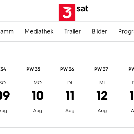
ramm
Mediathek
Trailer
Bilder
Prog
 34
PW 35
PW 36
PW 37
PW
SO
MO
DI
MI
09
10
11
12
Aug
Aug
Aug
Aug
A