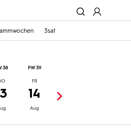
rammwochen
3sat
 38
PW 39
DO
FR
SA
SO
13
14
15
16
Aug
Aug
ug
Aug